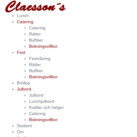
Lunch
Catering
Catering
Rätter
Bufféer
Bokningsvillkor
Fest
Festvåning
Rätter
Bufféer
Bokningsvillkor
Bröllop
Julbord
Julbord
Lunchjulbord
Kvällar och helger
Catering
Bokningsvillkor
Student
Om